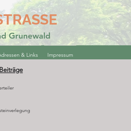
STRASSE
und Grunewald
Adressen & Links
Impressum
 Beiträge
rteiler
steinverlegung