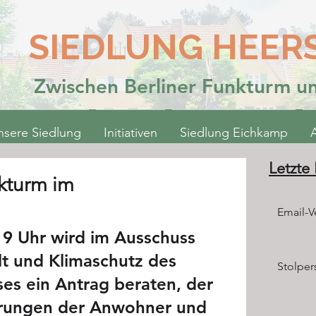
SIEDLUNG HEER
Zwischen Berliner Funkturm 
nsere Siedlung
Initiativen
Siedlung Eichkamp
Letzte
kturm im
Email-Ve
9 Uhr wird im Ausschuss 
t und Klimaschutz des 
Stolper
s ein Antrag beraten, der 
erungen der Anwohner und 