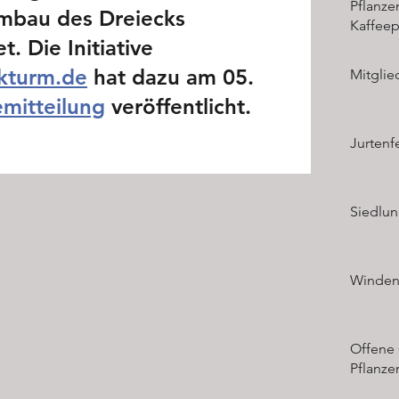
Pflanze
mbau des Dreiecks 
Kaffeep
. Die Initiative 
kturm.de
 hat dazu am 05. 
Mitgli
emitteilung
 veröffentlicht.
Jurtenf
Siedlun
Winden
essengemeins
Offene
Pflanze