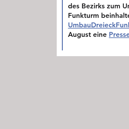
des Bezirks zum U
Funkturm beinhaltet
UmbauDreieckFun
August eine 
Press
Inter