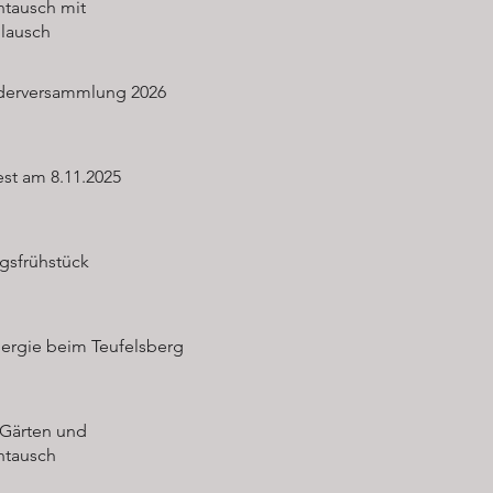
ntausch mit
lausch
ederversammlung 2026
est am 8.11.2025
gsfrühstück
ergie beim Teufelsberg
chaft Siedlun
 Gärten und
ntausch