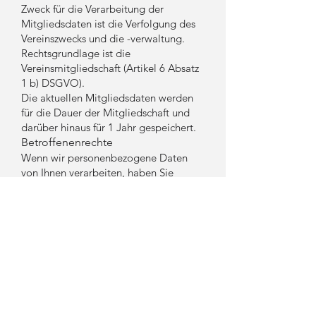
Zweck für die Verarbeitung der
Mitgliedsdaten ist die Verfolgung des
Vereinszwecks und die -verwaltung.
Rechtsgrundlage ist die
Vereinsmitgliedschaft (Artikel 6 Absatz
1 b) DSGVO).
Die aktuellen Mitgliedsdaten werden
für die Dauer der Mitgliedschaft und
darüber hinaus für 1 Jahr gespeichert.
Betroffenenrechte
Wenn wir personenbezogene Daten
von Ihnen verarbeiten, haben Sie
folgende Betroffenenrechte:
ein Recht auf Auskunft über die
verarbeiteten Daten und auf Kopie,
ein Berichtigungsrecht, wenn wir
falsche Daten über Sie verarbeiten,
ein Recht auf Löschung, es sei denn,
dass noch Ausnahmen greifen, warum
wir die Daten noch speichern, also zum
Beispiel Aufbewahrungspflichten oder