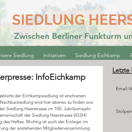
SIEDLUNG HEER
Zwischen Berliner Funkturm 
nsere Siedlung
Initiativen
Siedlung Eichkamp
Letzte
kerpresse: InfoEichkamp
Email-Ve
sblatts der Eichkampsiedlung ist erschienen. 
 Nachbarsiedlung sind hier ebenso zu finden wie 
der Siedlung Heerstrasse im 100. Jubiläumsjahr 
Stolper
meinschaft der Siedlung Heerstrasse (IGSH) 
g des Heftes. Wichtig ist auch der Einleger im 
ührung der anstehenden Mitgliederversammlung 