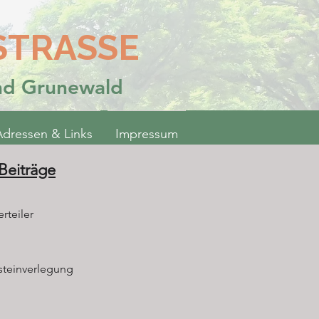
STRASSE
und Grunewald
Adressen & Links
Impressum
 Beiträge
rteiler
steinverlegung