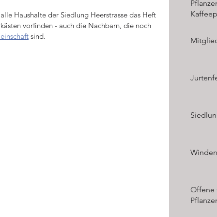
Pflanze
Kaffeep
alle Haushalte der Siedlung Heerstrasse das Heft 
fkästen vorfinden - auch die Nachbarn, die noch 
einschaft
 sind.
Mitgli
Jurtenf
Siedlun
Winden
essengemeins
Offene
Pflanze