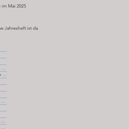
 im Mai 2025
e Jahresheft ist da
November 2025
September 2025
November 2024
November 2022
November 2021