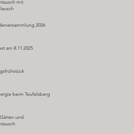
ntausch mit
lausch
ederversammlung 2026
est am 8.11.2025
gsfrühstück
ergie beim Teufelsberg
chaft Siedlun
 Gärten und
ntausch